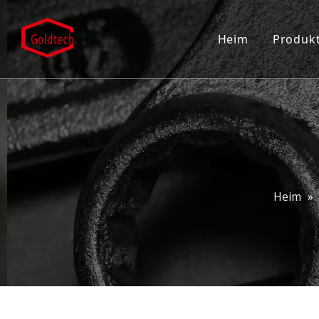
Heim
Produk
Eins
Türk
Türs
Türs
Heim
»
Eing
Patc
Grif
Dusc