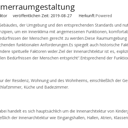
hgriff und Handtuchhalter
merraumgestaltung
ebetürserie
itor veröffentlichen Zeit: 2019-08-27 Herkunft:
Powered
es Gebäudes, der Umgebung und den entsprechenden Standards und nu
ikanisches ANSI-Einsteckschloss
rinzipien, um ein Innenklima mit angemessenen Funktionen, komforta
n Bedürfnissen der Menschen gerecht zu werden.Diese Raumumgebung 
ikanischer Einsteckzylinder
echenden funktionalen Anforderungen.Es spiegelt auch historische Fak
e spirituelle Faktoren wider.Ziel der Innenarchitektur ist es, explizi
rdachungssystem
ellen Bedürfnissen der Menschen entspricht“.Entsprechend der Funktio
tür-Schließsystem
hließbare Zuggriffe
ur der Residenz, Wohnung und des Wohnheims, einschließlich der Ge
chlafzimmer, Küche und Badezimmer.
bei handelt es sich hauptsächlich um die Innenarchitektur von Kinder
ßlich der Innenarchitektur wie Eingangshallen, Hallen, Atrien, Klass