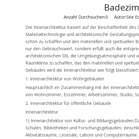
Dusc
Badezim
Schi
Anzahl Durchsuchen:
0
Autor:Site Ed
Die Innenarchitektur basiert auf der Beschaffenheit d
Amer
Materialtechnologie und architektonische Gestaltungsp
schön zu schaffen und den materiellen und spirituelle
Amer
nur den Gebrauchswert, sondern erfüllt auch die entspr
architektonischen Stil, die Umgebungsatmosphäre und ander
Übe
Raumklima zu schaffen, das den materiellen und spiritu
Gebäudes wird die Innenarchitektur wie folgt klassifiziert:
Glas
1. Innenarchitektur von Wohngebäuden
Absc
Hauptsächlich im Zusammenhang mit der Innenarchitekt
von Wohnzimmer, Esszimmer, Arbeitszimmer, Studio, S
2. Innenarchitektur für öffentliche Gebäude
Innenarchitektur
1) Innenarchitektur von Kultur- und Bildungsgebäuden.Da
Schulen, Bibliotheken und Forschungsgebäuden, einschlie
Aktivitätsräume, Lesesäle, Labore und Computerräume.