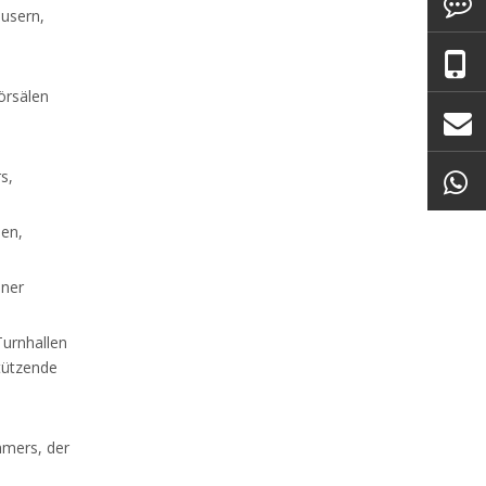
äusern,
örsälen
s,
ien,
ener
Turnhallen
tützende
mmers, der