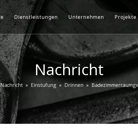
te
Dienstleistungen
Unternehmen
Projekte
teckschloss-Ziersatz
2D/3D-Ingenieurdienstleistungen
Unternehmensprofil
oordinator
ODM/OEM
Pflanzeninfo
chnalle
CAD CAM
Unser Team
Nachricht
chlösser
Kontaktiere uns
Nachricht
»
Einstufung
»
Drinnen
»
Badezimmerraumge
angsgriffe
hbeschläge
f ziehen und Platte drücken
hscharnier