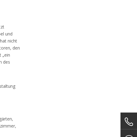
tzt
bel und
hat nicht
toren, den
t „ein
n des
staltung
gärten,
enzimmer,