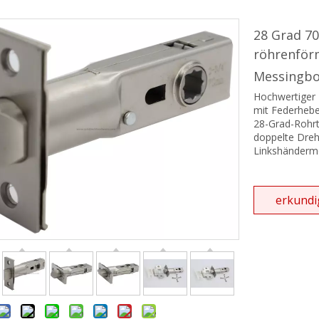
hgriff und Handtuchhalter
28 Grad 7
ebetürserie
röhrenför
ikanisches ANSI-Einsteckschloss
Messingb
Hochwertiger E
ikanischer Einsteckzylinder
mit Federhebe
28-Grad-Rohr
rdachungssystem
doppelte Drehu
Linkshänderm
tür-Schließsystem
hließbare Zuggriffe
erkundi