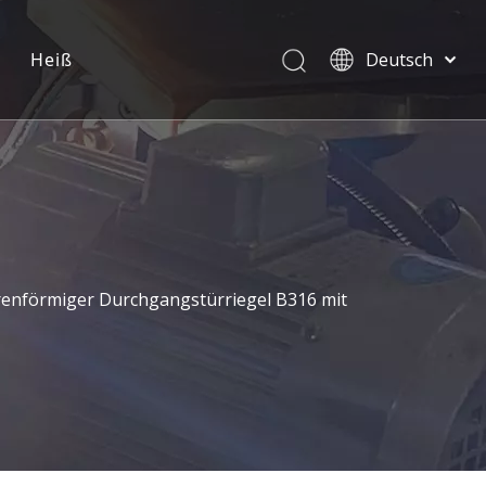
Heiß
Deutsch
English
العربية
Pусский
Español
Português
renförmiger Durchgangstürriegel B316 mit