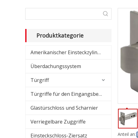
Dusc
Schi
Amer
Produktkategorie
Amer
Amerikanischer Einsteckzylinder
Übe
Überdachungssystem
Glas
Türgriff
Absc
Türgriffe für den Eingangsbereich
Glastürschloss und Scharnier
Verriegelbare Zuggriffe
Anteil an:
Einsteckschloss-Ziersatz