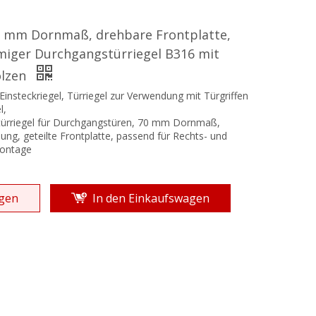
0 mm Dornmaß, drehbare Frontplatte,
miger Durchgangstürriegel B316 mit
olzen
insteckriegel, Türriegel zur Verwendung mit Türgriffen
l,
türriegel für Durchgangstüren, 70 mm Dornmaß,
ng, geteilte Frontplatte, passend für Rechts- und
ontage
gen
In den Einkaufswagen