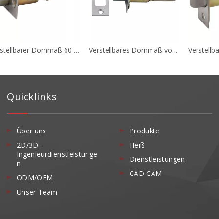
Verstellbarer Dornmaß 60 mm bis 70 mm, röhrenförmiger Sichtschutzriegel B322 mit Edelstahlbolzen
Verstellbares Dornmaß von 60 mm bis 70 mm, Rohrriegelriegel B320 mit Messingbolzen
Quicklinks
Über uns
Produkte
2D/3D-
Heiß
Ingenieurdienstleistunge
Dienstleistungen
n
CAD CAM
ODM/OEM
Unser Team