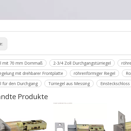
ge:
el mit 70 mm Dornmaß
2-3/4 Zoll Durchgangstürriegel
röhr
egelung mit drehbarer Frontplatte
röhrenförmiger Riegel
Ro
el für den Durchgang
Türriegel aus Messing
Einsteckschloss
ndte Produkte