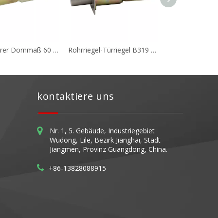
Verstellbarer Dornmaß 60 mm bis 70 mm Rohrdurchgangsriegel B321 mit Edelstahlbolzen
Rohrriegel-Türriegel B319 mit 70 mm Dornmaß und Messingbolzen
kontaktiere uns
Nr. 1, 5. Gebäude, Industriegebiet
Wudong, Lile, Bezirk Jianghai, Stadt
Jiangmen, Provinz Guangdong, China.
+86-13828088915