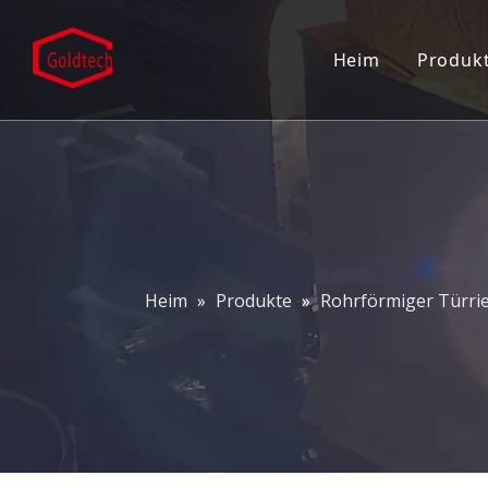
Heim
Produk
Eins
Türk
Türs
Türs
Heim
»
Produkte
»
Rohrförmiger Türri
Eing
Patc
Grif
Dusc