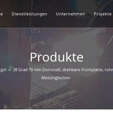
te
Dienstleistungen
Unternehmen
Projekte
teckschloss-Ziersatz
2D/3D-Ingenieurdienstleistungen
Unternehmensprofil
oordinator
ODM/OEM
Pflanzeninfo
chnalle
CAD CAM
Unser Team
Produkte
chlösser
Kontaktiere uns
egel
»
28 Grad 70 mm Dornmaß, drehbare Frontplatte, röh
angsgriffe
Messingbolzen
hbeschläge
f ziehen und Platte drücken
hscharnier