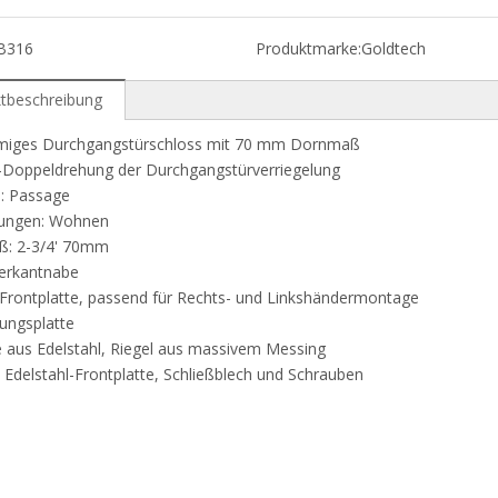
B316
Produktmarke:
Goldtech
tbeschreibung
rmiges Durchgangstürschloss mit 70 mm Dornmaß
rad-Doppeldrehung der Durchgangstürv
ktion: Passage
endungen: Wohnen
nmaß: 2-3/4' 70mm
 mm Vierkan
ilte Frontplatte, passend für Rechts- un
festigungsplatte
use aus Edelstahl, Riegel aus mas
e Edelstahl-Frontplatte, Schließblech und Schrauben