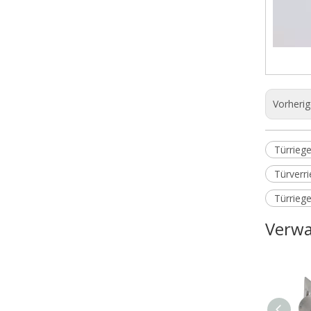
Vorheri
Türrieg
Türverri
Türrieg
Verwa