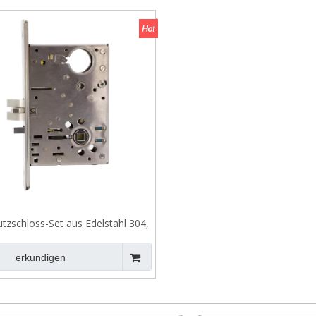
hgriff und Handtuchhalter
ebetürserie
ikanisches ANSI-Einsteckschloss
ikanischer Einsteckzylinder
rdachungssystem
tür-Schließsystem
hließbare Zuggriffe
utzschloss-Set aus Edelstahl 304,
kanisches Einsteckschloss mit
ierzylinder und Drehknauf
erkundigen