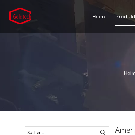
Heim
Produk
Eins
Türk
Türs
Türs
Hei
Eing
Patc
Grif
Dusc
Ameri