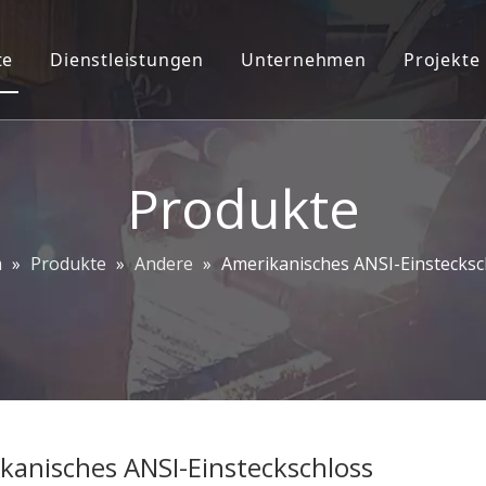
te
Dienstleistungen
Unternehmen
Projekte
teckschloss-Ziersatz
2D/3D-Ingenieurdienstleistungen
Unternehmensprofil
oordinator
ODM/OEM
Pflanzeninfo
Produkte
chnalle
CAD CAM
Unser Team
chlösser
Kontaktiere uns
m
»
Produkte
»
Andere
»
Amerikanisches ANSI-Einstecksc
angsgriffe
hbeschläge
f ziehen und Platte drücken
hscharnier
kanisches ANSI-Einsteckschloss