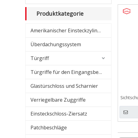
Dusc
Produktkategorie
Schi
Amerikanischer Einsteckzylinder
Amer
Überdachungssystem
Amer
Türgriff
Übe
Türgriffe für den Eingangsbereich
Glas
Glastürschloss und Scharnier
Absc
Sichtsch
Verriegelbare Zuggriffe
ameri
Z
Einsteckschloss-Ziersatz
Patchbeschläge