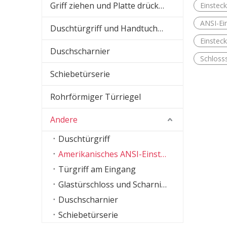
Griff ziehen und Platte drücken
Einstec
ANSI-Ei
Duschtürgriff und Handtuchhalter
Einstec
Duschscharnier
Schloss
Schiebetürserie
Rohrförmiger Türriegel
Andere
Duschtürgriff
Amerikanisches ANSI-Einsteckschloss
Türgriff am Eingang
Glastürschloss und Scharnier
Duschscharnier
Schiebetürserie