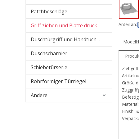
Patchbeschläge
Anteil an:
Griff ziehen und Platte drücken
Duschtürgriff und Handtuchhalter
Modell:
Duschscharnier
Produk
Schiebetürserie
Ziehgrif
Arti
Rohrförmiger Türriegel
Größe de
Zuggriff
Andere
Befesti
Materi
Finish: S
Verpacku