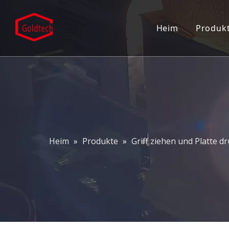
Heim
Produk
Eins
Türk
Türs
Türs
Heim
»
Produkte
»
Griff ziehen und Platte d
Eing
Patc
Grif
Dusc