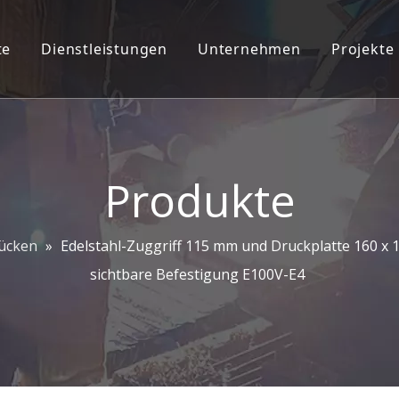
te
Dienstleistungen
Unternehmen
Projekte
teckschloss-Ziersatz
2D/3D-Ingenieurdienstleistungen
Unternehmensprofil
oordinator
ODM/OEM
Pflanzeninfo
chnalle
CAD CAM
Unser Team
Produkte
chlösser
Kontaktiere uns
rücken
»
Edelstahl-Zuggriff 115 mm und Druckplatte 160 x 16
angsgriffe
sichtbare Befestigung E100V-E4
hbeschläge
f ziehen und Platte drücken
hscharnier