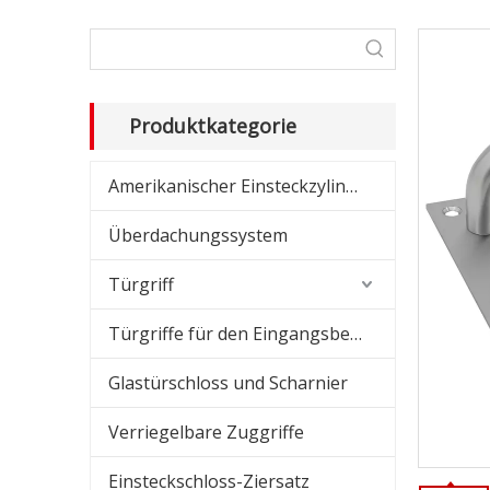
Dusc
Schi
Amer
Produktkategorie
Amer
Amerikanischer Einsteckzylinder
Übe
Überdachungssystem
Glas
Türgriff
Absc
Türgriffe für den Eingangsbereich
Glastürschloss und Scharnier
Verriegelbare Zuggriffe
Einsteckschloss-Ziersatz