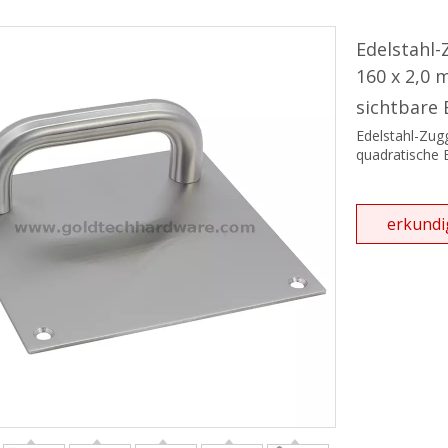
hgriff und Handtuchhalter
Edelstahl-
ebetürserie
160 x 2,0 
ikanisches ANSI-Einsteckschloss
sichtbare
Edelstahl-Zug
ikanischer Einsteckzylinder
quadratische 
rdachungssystem
erkundi
tür-Schließsystem
hließbare Zuggriffe