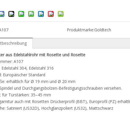
A107
Produktmarke:
Goldtech
tbeschreibung
er aus Edelstahlrohr mit Rosette und Rosette
nummer: A107
: Edelstahl 304, Edelstahl 316
: Europäischer Standard
ße: erhältlich für Ø 19 mm und Ø 20 mm
-Spindel und Durchgangsbolzen-Befestigungsschrauben versehen.
t für Türstärken: 35–45 mm
arnitur auch mit Rosetten Drückerprofil (BBT), Europrofil (PZ) erhältl
he: Satiniert (US32D), Hochglanzpoliert (US32), Mattschwarz