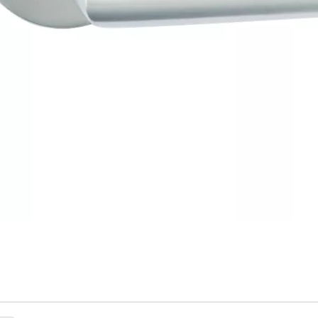
e
elgriff
 aus Edelstahl