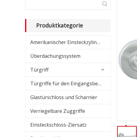
Dusc
Schi
Produktkategorie
Amer
Amerikanischer Einsteckzylinder
Amer
Überdachungssystem
Übe
Türgriff
Glas
Türgriffe für den Eingangsbereich
Absc
Glastürschloss und Scharnier
Verriegelbare Zuggriffe
Einsteckschloss-Ziersatz