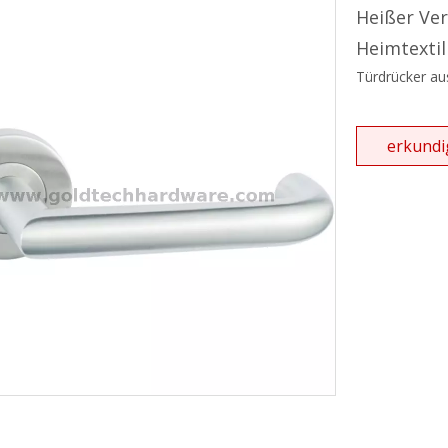
hgriff und Handtuchhalter
Heißer Ver
Heimtexti
ebetürserie
Türdrücker au
ikanisches ANSI-Einsteckschloss
ikanischer Einsteckzylinder
erkundi
rdachungssystem
tür-Schließsystem
hließbare Zuggriffe