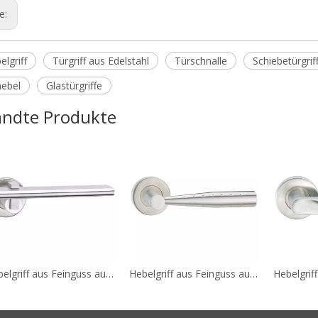
ge:
lgriff
Türgriff aus Edelstahl
Türschnalle
Schiebetürgrif
hebel
Glastürgriffe
ndte Produkte
Hebelgriff aus Feinguss aus Edelstahl 304, europäische Norm A147
Hebelgriff aus Feinguss aus Edelstahl 304, europäische Norm A146