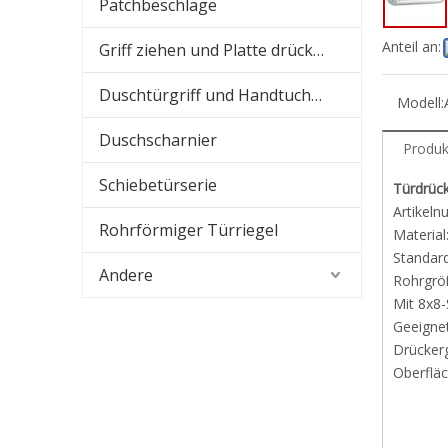
Patchbeschläge
Anteil an:
Griff ziehen und Platte drücken
Duschtürgriff und Handtuchhalter
Modell:
Duschscharnier
Produk
Schiebetürserie
Türdrück
Artikel
Rohrförmiger Türriegel
Material
Standard
Andere
Rohrgrö
Mit 8x8
Geeigne
Drückerg
Oberfläc