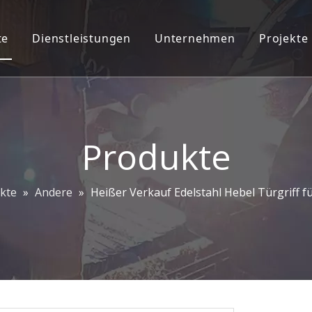
te
Dienstleistungen
Unternehmen
Projekte
teckschloss-Ziersatz
2D/3D-Ingenieurdienstleistungen
Unternehmensprofil
oordinator
ODM/OEM
Pflanzeninfo
chnalle
CAD CAM
Unser Team
Produkte
chlösser
Kontaktiere uns
kte
»
Andere
»
Heißer Verkauf Edelstahl Hebel Türgriff fü
angsgriffe
hbeschläge
f ziehen und Platte drücken
hscharnier