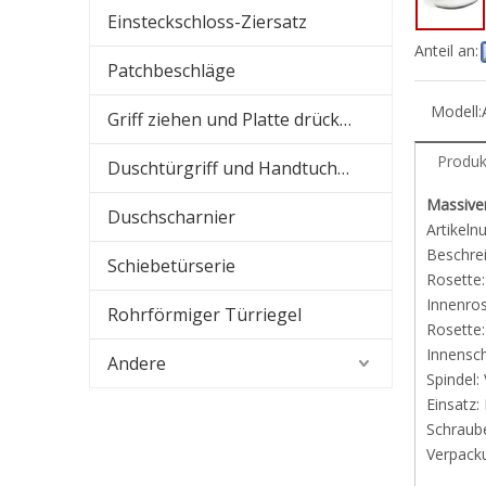
Einsteckschloss-Ziersatz
Anteil an:
Patchbeschläge
Modell:
Griff ziehen und Platte drücken
Produk
Duschtürgriff und Handtuchhalter
Massiver
Duschscharnier
Artikel
Beschrei
Schiebetürserie
Rosette
Innenros
Rohrförmiger Türriegel
Rosette
Innenschi
Andere
Spindel:
Einsatz:
Schraub
Verpack