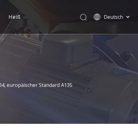
Heiß
Deutsch
English
العربية
Pусский
Español
Português
304, europäischer Standard A135