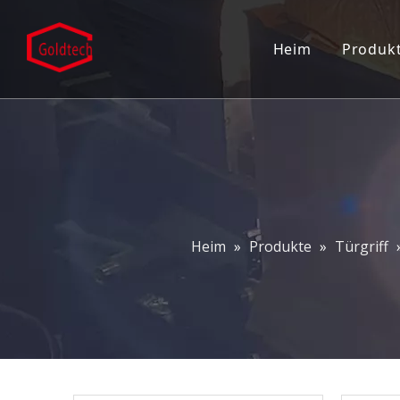
Heim
Produk
Eins
Türk
Türs
Türs
Heim
»
Produkte
»
Türgriff
Eing
Patc
Grif
Dusc