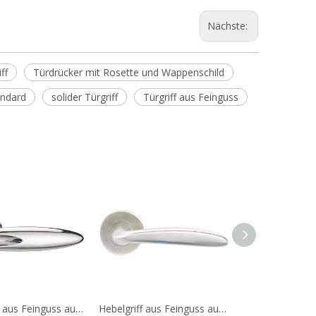
Nächste:
ff
Türdrücker mit Rosette und Wappenschild
andard
solider Türgriff
Türgriff aus Feinguss
Hebelgriff aus Feinguss aus Edelstahl 304, europäischer Standard A122
Hebelgriff aus Feinguss aus Edelstahl 304, europäischer Standard A121