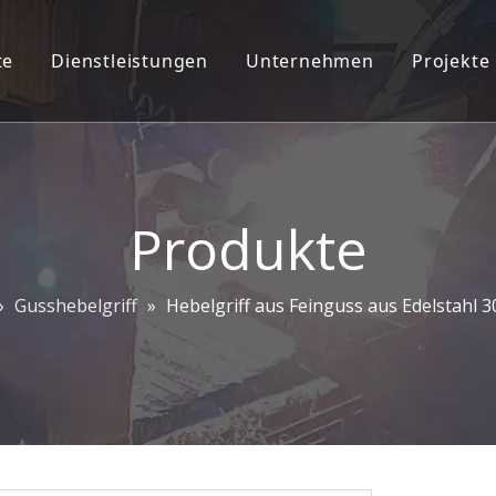
te
Dienstleistungen
Unternehmen
Projekte
teckschloss-Ziersatz
2D/3D-Ingenieurdienstleistungen
Unternehmensprofil
oordinator
ODM/OEM
Pflanzeninfo
chnalle
CAD CAM
Unser Team
Produkte
chlösser
Kontaktiere uns
»
Gusshebelgriff
»
Hebelgriff aus Feinguss aus Edelstahl 
angsgriffe
hbeschläge
f ziehen und Platte drücken
hscharnier