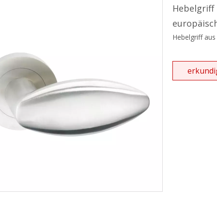
hgriff und Handtuchhalter
Hebelgriff
europäisc
ebetürserie
Hebelgriff au
ikanisches ANSI-Einsteckschloss
ikanischer Einsteckzylinder
erkundi
rdachungssystem
tür-Schließsystem
hließbare Zuggriffe