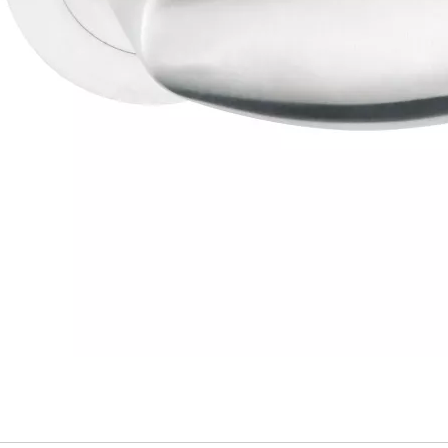
er Türgriff
iff aus Feinguss
rücker nach Euro-Norm