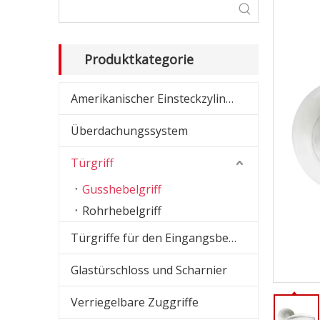
Dusc
Schi
Produktkategorie
Amer
Amerikanischer Einsteckzylinder
Amer
Überdachungssystem
Übe
Türgriff
Glas
Gusshebelgriff
Absc
Rohrhebelgriff
Türgriffe für den Eingangsbereich
Glastürschloss und Scharnier
Verriegelbare Zuggriffe