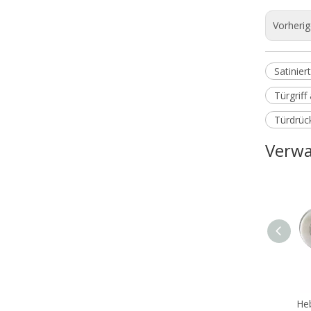
Vorheri
Satiniert
Türgriff
Türdrüc
Verwa