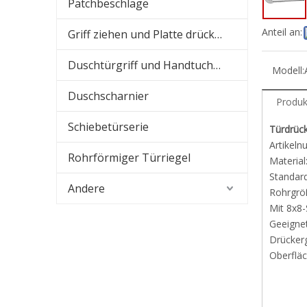
Patchbeschläge
Anteil an:
Griff ziehen und Platte drücken
Duschtürgriff und Handtuchhalter
Modell:
Duschscharnier
Produk
Schiebetürserie
Türdrück
Artikel
Rohrförmiger Türriegel
Material
Standard
Andere
Rohrgrö
Mit 8x8
Geeigne
Drückerg
Oberfläc