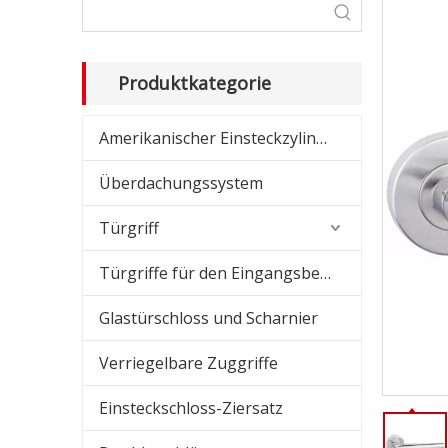
Dusc
Schi
Produktkategorie
Amer
Amerikanischer Einsteckzylinder
Amer
Überdachungssystem
Übe
Türgriff
Glas
Türgriffe für den Eingangsbereich
Absc
Glastürschloss und Scharnier
Verriegelbare Zuggriffe
Einsteckschloss-Ziersatz