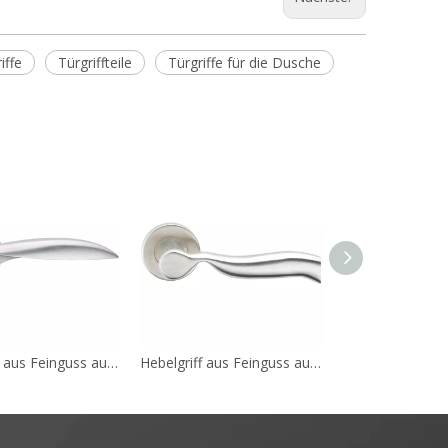
iffe
Türgriffteile
Türgriffe für die Dusche
Hebelgriff aus Feinguss aus Edelstahl 304, europäische Norm A142
Hebelgriff aus Feinguss aus Edelstahl 304, europäische Norm A141