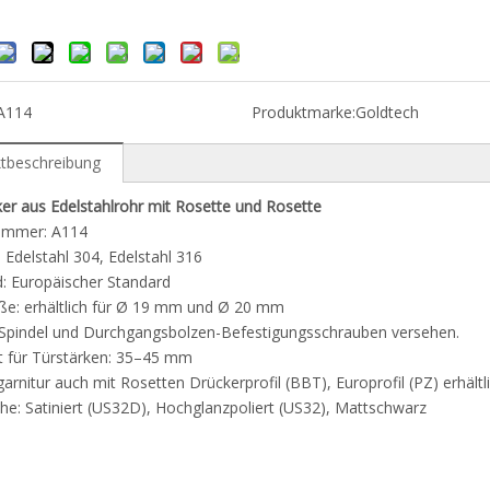
A114
Produktmarke:
Goldtech
tbeschreibung
er aus Edelstahlrohr mit Rosette und Rosette
nummer: A114
: Edelstahl 304, Edelstahl 316
: Europäischer Standard
ße: erhältlich für Ø 19 mm und Ø 20 mm
-Spindel und Durchgangsbolzen-Befestigungsschrauben versehen.
t für Türstärken: 35–45 mm
arnitur auch mit Rosetten Drückerprofil (BBT), Europrofil (PZ) erhältl
he: Satiniert (US32D), Hochglanzpoliert (US32), Mattschwarz