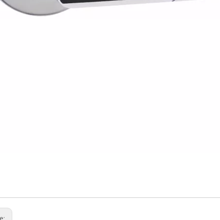
alle
e
elgriff
ge: