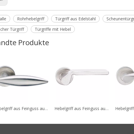
alle
Rohrhebelgriff
Türgriff aus Edelstahl
Scheunentürgr
cher Türgriff
Türgriffe mit Hebel
ndte Produkte
Hebelgriff aus Feinguss aus Edelstahl 304, europäischer Standard A144
Hebelgriff aus Feinguss aus Edelstahl 304, europäische Norm A143