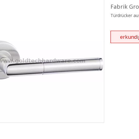
hgriff und Handtuchhalter
Fabrik Gro
Türdrücker au
ebetürserie
ikanisches ANSI-Einsteckschloss
erkundi
ikanischer Einsteckzylinder
rdachungssystem
tür-Schließsystem
hließbare Zuggriffe