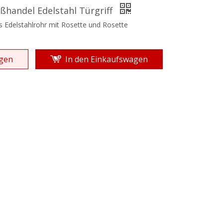
ßhandel Edelstahl Türgriff
s Edelstahlrohr mit Rosette und Rosette
gen
In den Einkaufswagen